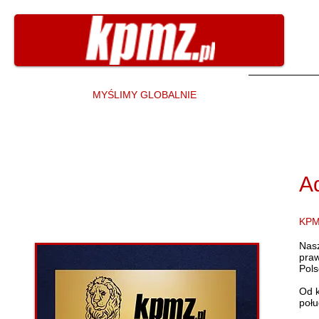
MYŚLIMY GLOBALNIE
A
KPM
Nasz
pra
Pols
Od k
połu