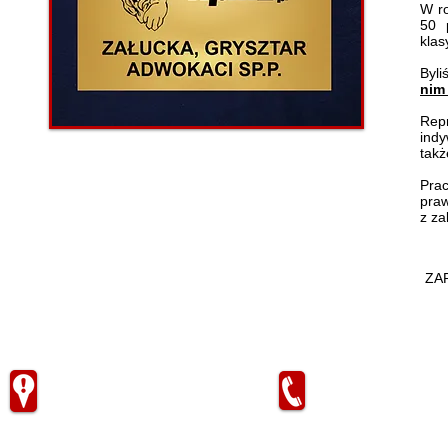
W ro
50 
klas
Byli
nim 
Rep
indy
takż
Pra
praw
z za
ZA
Siedziba
Telefon
Al. Armii Krajowej 7
T: (+48) 17 862 05 
Rzeszów, 35-307
F: (+48) 17 862 05 